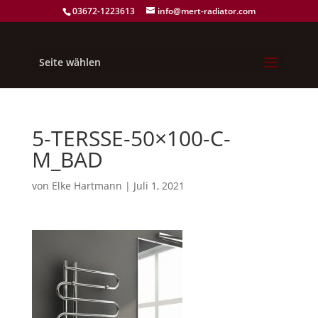
03672-1223613
info@mert-radiator.com
Seite wählen
5-TERSSE-50×100-C-
M_BAD
von
Elke Hartmann
|
Juli 1, 2021