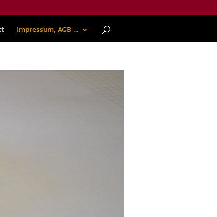
kt
Impressum, AGB …