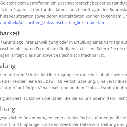
töße steht dem Betroffenen ein Beschwerderecht bei der zuständig
tlichen Fragen ist der Landesdatenschutzbeauftragte des Bundes
enschutzbeauftragten sowie deren Kontaktdaten können folgendem 
Infothek/Anschriften_Links/anschriften_links-node.html
.
barkeit
f Grundlage Ihrer Einwilligung oder in Erfüllung eines Vertrags aut
maschinenlesbaren Format aushändigen zu lassen. Sofern Sie die 
gen, erfolgt dies nur, soweit es technisch machbar ist.
selung
nden und zum Schutz der Übertragung vertraulicher Inhalte, wie zu
treiber senden, eine SSL-bzw. TLS-Verschlüsselung. Eine verschlüs
 “http://” auf “https://” wechselt und an dem Schloss-Symbol in Ihr
g aktiviert ist, können die Daten, die Sie an uns übermitteln, nich
chung
esetzlichen Bestimmungen jederzeit das Recht auf unentgeltliche
unft und Empfänger und den Zweck der Datenverarbeitung und ggf