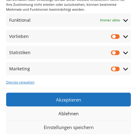
Archiv
Ihre Zustimmung nicht erteilen oder zurückziehen, können bestimmte
Merkmale und Funktionen beeinträchtigt werden.
Kategorien
Funktional
Immer aktiv
Keine Kategorien
Vorlieben
Vorlieb
Meta
Statistiken
Anmelden
Statisti
Eintrags-Feed
Marketing
Kommentar-Feed
Marketi
WordPress.org
Dienste verwalten
Akzeptieren
Ablehnen
Cookie-Richtlinie (EU)
Einstellungen speichern