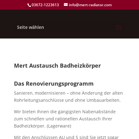
03672-1223613
info@mert-radiator.com
Seite wählen
Mert Austausch Badheizkörper
Das Renovierungsprogramm
Sanieren, modernisieren – ohne Änderung der alten
Rohrleitungsanschlüsse und ohne Umbauarbeiten.
Wir bieten Ihnen die gängigsten Nabenabstände
zum schnellen und rationellen Austausch Ihrer
Badheizkörper. (Lagerware)
Mit den Anschlüssen AU und S sind Sie jetzt sogar