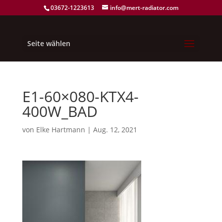
03672-1223613
info@mert-radiator.com
Seite wählen
E1-60×080-KTX4-
400W_BAD
von
Elke Hartmann
|
Aug. 12, 2021