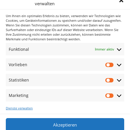
verwalten
Um Ihnen ein optimales Erlebnis zu bieten, verwenden wir Technologien wie
Neueste Kommentare
Cookies, um Geräteinformationen zu speichern und/oder darauf zuzugreifen.
Wenn Sie diesen Technologien zustimmen, können wir Daten wie das
Surfverhalten oder eindeutige IDs auf dieser Website verarbeiten. Wenn Sie
Ihre Zustimmung nicht erteilen oder zurückziehen, können bestimmte
Archiv
Merkmale und Funktionen beeinträchtigt werden.
Funktional
Immer aktiv
Kategorien
Keine Kategorien
Vorlieben
Vorlieb
Meta
Statistiken
Statisti
Anmelden
Eintrags-Feed
Marketing
Marketi
Kommentar-Feed
Dienste verwalten
WordPress.org
Akzeptieren