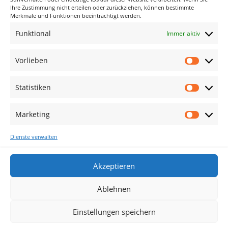
Archiv
Ihre Zustimmung nicht erteilen oder zurückziehen, können bestimmte
Merkmale und Funktionen beeinträchtigt werden.
Kategorien
Funktional
Immer aktiv
Keine Kategorien
Vorlieben
Vorlieb
Meta
Statistiken
Anmelden
Statisti
Eintrags-Feed
Marketing
Kommentar-Feed
Marketi
WordPress.org
Dienste verwalten
Akzeptieren
Ablehnen
Cookie-Richtlinie (EU)
Einstellungen speichern