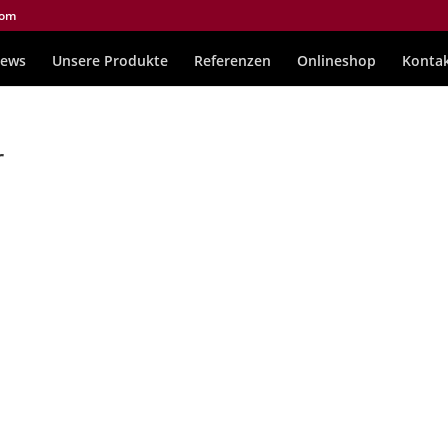
com
ews
Unsere Produkte
Referenzen
Onlineshop
Konta
r