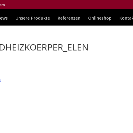
com
ews
Unsere Produkte
Referenzen
Onlineshop
Konta
DHEIZKOERPER_ELEN
N