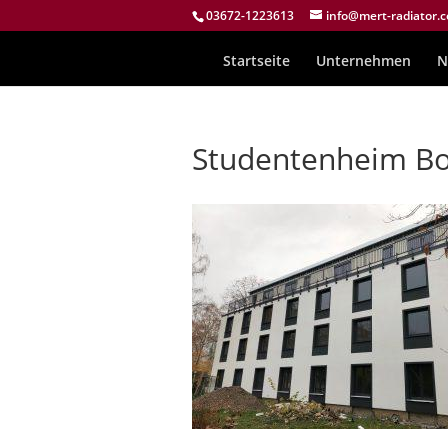
03672-1223613
info@mert-radiator.
Startseite
Unternehmen
N
Studentenheim B