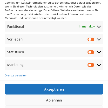
Cookies, um Geräteinformationen zu speichern und/oder darauf zuzugreifen.
Wenn Sie diesen Technologien zustimmen, können wir Daten wie das
Surfverhalten oder eindeutige IDs auf dieser Website verarbeiten. Wenn Sie
Ihre Zustimmung nicht erteilen oder zurückziehen, können bestimmte
Merkmale und Funktionen beeinträchtigt werden.
Funktional
Immer aktiv
Vorlieben
Die technischen Angaben und Informationen
Vorlieb
entnehmen Sie bitte unserer PDF Datei.
Statistiken
Statisti
Marketing
Marketi
Sie haben Fragen?
Dienste verwalten
Akzeptieren
Ablehnen
Cookie-Richtlinie (EU)