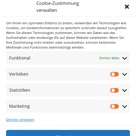
Cookie-Zustimmung
verwalten
Um Ihnen ein optimales Erlebnis zu bieten, verwenden wir Technologien wie
Neueste Kommentare
Cookies, um Geräteinformationen zu speichern und/oder darauf zuzugreifen.
Wenn Sie diesen Technologien zustimmen, können wir Daten wie das
Surfverhalten oder eindeutige IDs auf dieser Website verarbeiten. Wenn Sie
Ihre Zustimmung nicht erteilen oder zurückziehen, können bestimmte
Archiv
Merkmale und Funktionen beeinträchtigt werden.
Funktional
Immer aktiv
Kategorien
Keine Kategorien
Vorlieben
Vorlieb
Meta
Statistiken
Statisti
Anmelden
Eintrags-Feed
Marketing
Marketi
Kommentar-Feed
Dienste verwalten
WordPress.org