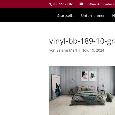
03672-1223613
info@mert-radiator.
Startseite
Unternehmen
N
vinyl-bb-189-10-g
von
Selami Mert
|
Nov. 19, 2024