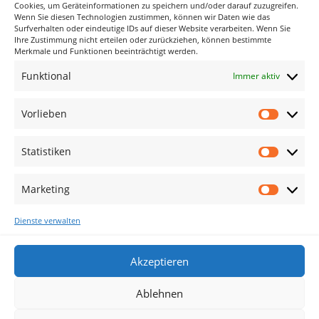
Neueste Kommentare
Cookies, um Geräteinformationen zu speichern und/oder darauf zuzugreifen.
Wenn Sie diesen Technologien zustimmen, können wir Daten wie das
Surfverhalten oder eindeutige IDs auf dieser Website verarbeiten. Wenn Sie
Ihre Zustimmung nicht erteilen oder zurückziehen, können bestimmte
Archiv
Merkmale und Funktionen beeinträchtigt werden.
Funktional
Immer aktiv
Kategorien
Keine Kategorien
Vorlieben
Vorlieb
Meta
Statistiken
Statisti
Anmelden
Eintrags-Feed
Marketing
Marketi
Kommentar-Feed
Dienste verwalten
WordPress.org
Akzeptieren
Ablehnen
Cookie-Richtlinie (EU)